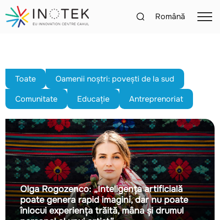
Română
Toate
Oamenii noștri: povești de la sud
Comunitate
Educație
Antreprenoriat
Olga Rogozenco: „Inteligența artificială
poate genera rapid imagini, dar nu poate
înlocui experiența trăită, mâna și drumul