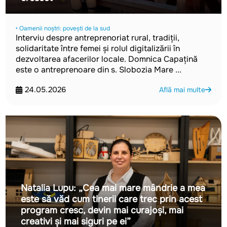
‣ Oamenii noștri: povești de la sud
Interviu despre antreprenoriat rural, tradiții,
solidaritate între femei și rolul digitalizării în
dezvoltarea afacerilor locale. Domnica Capațină
este o antreprenoare din s. Slobozia Mare ...
24.05.2026
Află mai multe
Natalia Lupu: „Cea mai mare mândrie a mea
este să văd cum tinerii care trec prin acest
program cresc, devin mai curajoși, mai
creativi și mai siguri pe ei”