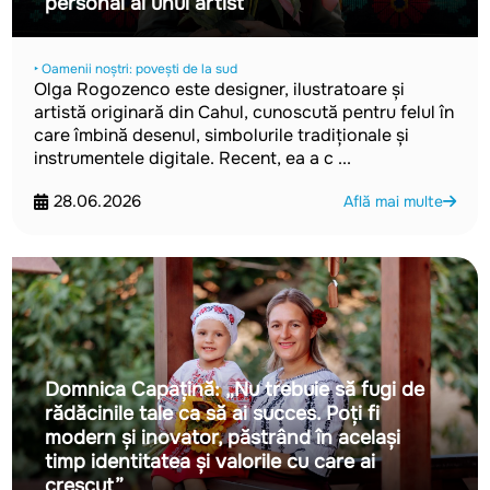
personal al unui artist”
‣ Oamenii noștri: povești de la sud
Olga Rogozenco este designer, ilustratoare și
artistă originară din Cahul, cunoscută pentru felul în
care îmbină desenul, simbolurile tradiționale și
instrumentele digitale. Recent, ea a c ...
28.06.2026
Află mai multe
Domnica Capațină: „Nu trebuie să fugi de
rădăcinile tale ca să ai succes. Poți fi
modern și inovator, păstrând în același
timp identitatea și valorile cu care ai
crescut”