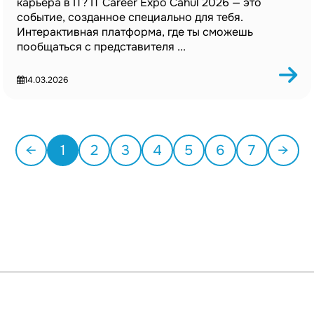
карьера в IT? IT Career Expo Cahul 2026 — это
событие, созданное специально для тебя.
Интерактивная платформа, где ты сможешь
пообщаться с представителя ...
14.03.2026
←
1
2
3
4
5
6
7
→