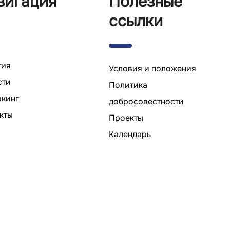
вигация
Полезные
ссылки
тия
Условия и положения
сти
Политика
ркинг
добросовестности
кты
Проекты
Календарь