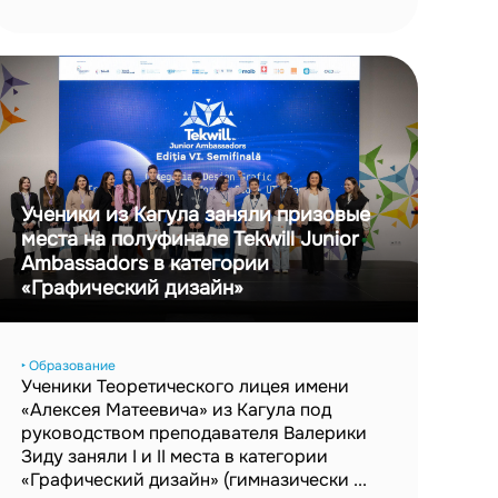
Ученики из Кагула заняли призовые
места на полуфинале Tekwill Junior
Ambassadors в категории
«Графический дизайн»
‣ Образование
Ученики Теоретического лицея имени
«Алексея Матеевича» из Кагула под
руководством преподавателя Валерики
Зиду заняли I и II места в категории
«Графический дизайн» (гимназически ...