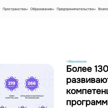
Пространства
Образование
Предпринимательство
Возм
‣ Образование
Более 13
развиваю
компетен
программы