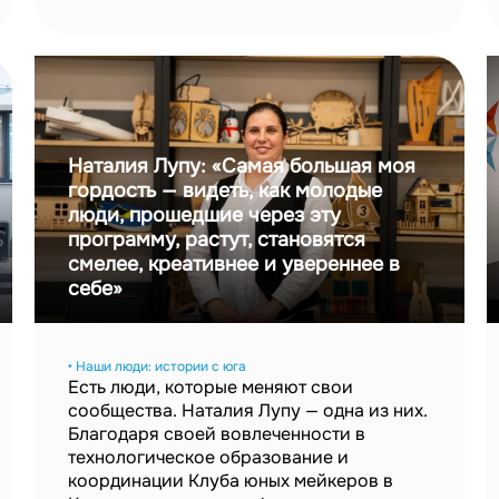
Наталия Лупу: «Самая большая моя
гордость — видеть, как молодые
люди, прошедшие через эту
программу, растут, становятся
смелее, креативнее и увереннее в
себе»
‣ Наши люди: истории с юга
Есть люди, которые меняют свои
сообщества. Наталия Лупу — одна из них.
Благодаря своей вовлеченности в
технологическое образование и
координации Клуба юных мейкеров в