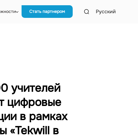
Русский
ожности
Стать партнером
00 учителей
т цифровые
ции в рамках
 «Tekwill в