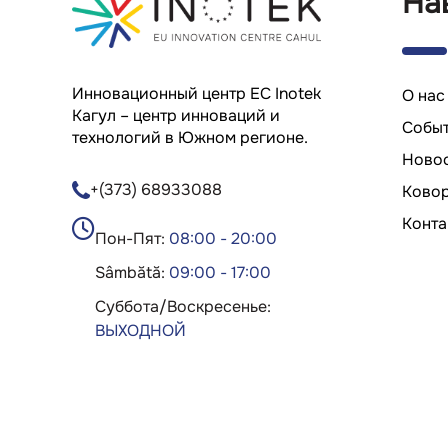
На
Инновационный центр ЕС Inotek
О нас
Кагул – центр инноваций и
Cобы
технологий в Южном регионе.
Ново
+(373) 68933088
Ково
Конта

Пон-Пят:
08:00 - 20:00
Sâmbătă:
09:00 - 17:00
Суббота/Воскресенье:
ВЫХОДНОЙ