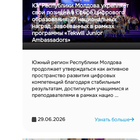
Юг Республики Молдова укрепляет
свои позиции в сфере цифрового
образования: 27 национальных
наград, завоёванных в рамках
программы «Tekwill Junior
Ambassadors»
Южный регион Республики Молдова
продолжает утверждаться как активное
пространство развития цифровых
компетенций благодаря стабильным
результатам, достигнутым учащимися и
преподавателями в рамках нацио ...
29.06.2026
Узнать больше