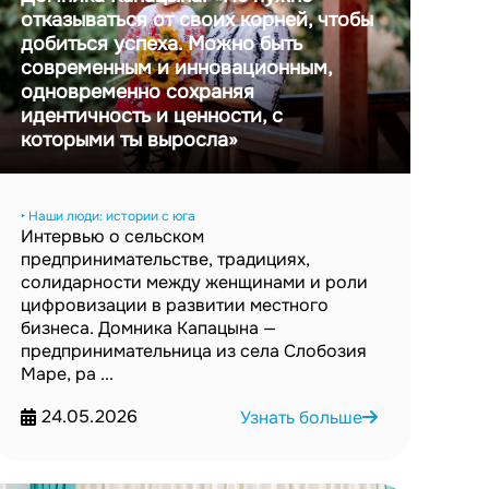
отказываться от своих корней, чтобы
добиться успеха. Можно быть
современным и инновационным,
одновременно сохраняя
идентичность и ценности, с
которыми ты выросла»
‣ Наши люди: истории с юга
Интервью о сельском
предпринимательстве, традициях,
солидарности между женщинами и роли
цифровизации в развитии местного
бизнеса. Домника Капацына —
предпринимательница из села Слобозия
Маре, ра ...
24.05.2026
Узнать больше