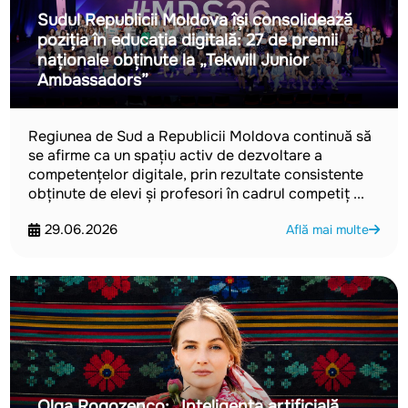
Sudul Republicii Moldova își consolidează
poziția în educația digitală: 27 de premii
naționale obținute la „Tekwill Junior
Ambassadors”
Regiunea de Sud a Republicii Moldova continuă să
se afirme ca un spațiu activ de dezvoltare a
competențelor digitale, prin rezultate consistente
obținute de elevi și profesori în cadrul competiț ...
29.06.2026
Află mai multe
Olga Rogozenco: „Inteligența artificială