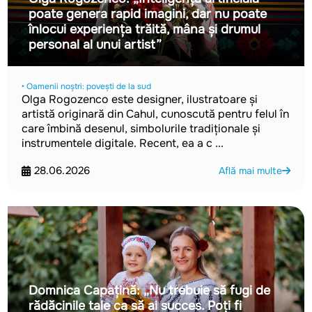
poate genera rapid imagini, dar nu poate
înlocui experiența trăită, mâna și drumul
personal al unui artist”
‣ Oamenii noștri: povești de la sud
Olga Rogozenco este designer, ilustratoare și
artistă originară din Cahul, cunoscută pentru felul în
care îmbină desenul, simbolurile tradiționale și
instrumentele digitale. Recent, ea a c ...
28.06.2026
Află mai multe
Domnica Capațină: „Nu trebuie să fugi de
rădăcinile tale ca să ai succes. Poți fi