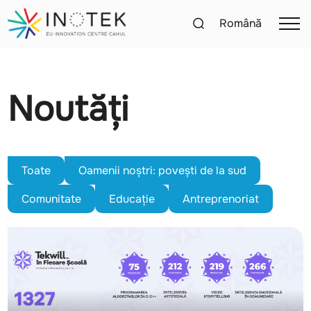
Română
Noutăți
Toate
Oamenii noștri: povești de la sud
Comunitate
Educație
Antreprenoriat