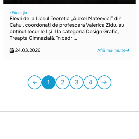
‣ Educație
Elevii de la Liceul Teoretic „Alexei Mateevici” din
Cahul, coordonați de profesoara Valerica Zidu, au
obținut locurile I și II la categoria Design Grafic,
Treapta Gimnazială, în cadr ...
24.03.2026
Află mai multe
←
1
2
3
4
→