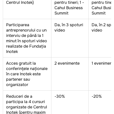
Centrul Inotek)
pentru tineri; 1 -
pentru tineri
Cahul Business
Cahul Busin
Summit
Summit
Participarea
Da, în 3 spoturi
Da, în 2 spo
antreprenorului cu un
video
video
interviu de până la 1
minut în spoturi video
realizate de Fundația
Inotek
Acces gratuit la
2 evenimente
1 evenimen
conferințele naționale
în care Inotek este
partener sau
organizator
Reduceri de a
-30%
-20%
participa la 4 cursuri
organizate de Centrul
Inotek (pentru maxim