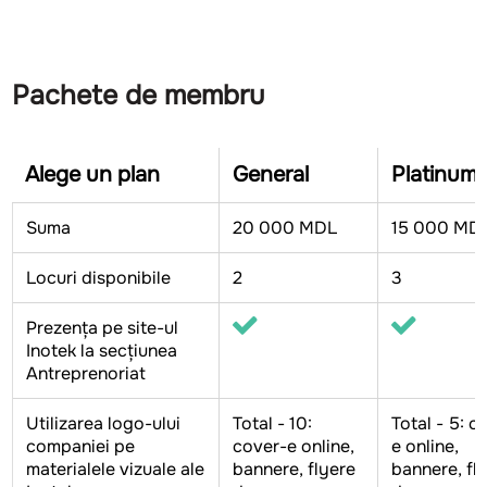
Pachete de membru
Alege un plan
General
Platinum
Suma
20 000 MDL
15 000 MD
Locuri disponibile
2
3
Prezența pe site-ul
Inotek la secțiunea
Antreprenoriat
Utilizarea logo-ului
Total - 10:
Total - 5: c
companiei pe
cover-e online,
e online,
materialele vizuale ale
bannere, flyere
bannere, fl