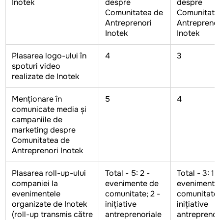
Inotek
despre
despre
Comunitatea de
Comunitate
Antreprenori
Antreprenor
Inotek
Inotek
Plasarea logo-ului în
4
3
spoturi video
realizate de Inotek
Menționare în
5
4
comunicate media și
campaniile de
marketing despre
Comunitatea de
Antreprenori Inotek
Plasarea roll-up-ului
Total - 5: 2 -
Total - 3: 1 -
companiei la
evenimente de
evenimente
evenimentele
comunitate; 2 -
comunitate; 
organizate de Inotek
inițiative
inițiative
(roll-up transmis către
antreprenoriale
antreprenor