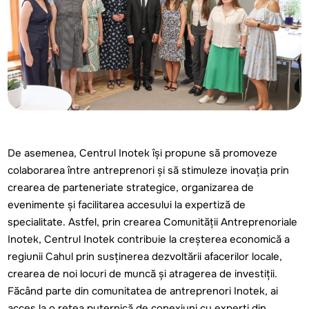
De asemenea, Centrul Inotek își propune să promoveze
colaborarea între antreprenori și să stimuleze inovația prin
crearea de parteneriate strategice, organizarea de
evenimente și facilitarea accesului la expertiză de
specialitate. Astfel, prin crearea Comunității Antreprenoriale
Inotek, Centrul Inotek contribuie la creșterea economică a
regiunii Cahul prin susținerea dezvoltării afacerilor locale,
crearea de noi locuri de muncă și atragerea de investiții.
Făcând parte din comunitatea de antreprenori Inotek, ai
acces la o rețea puternică de conexiuni cu experți din