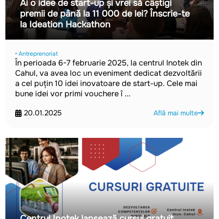
Ai o idee de start-up și vrei să câștigi
premii de până la 11 000 de lei? Înscrie-te
la Ideation Hackathon
‣ Antreprenoriat
În perioada 6-7 februarie 2025, la centrul Inotek din
Cahul, va avea loc un eveniment dedicat dezvoltării
a cel puțin 10 idei inovatoare de start-up. Cele mai
bune idei vor primi vouchere î ...
20.01.2025
Află mai multe
Centrul Inotek lansează cursul gratuit