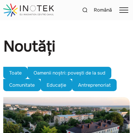
Română
Noutăți
Toate
Oamenii noștri: povești de la sud
Comunitate
Educație
Antreprenoriat