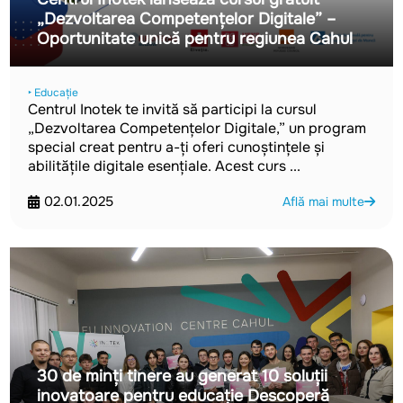
„Dezvoltarea Competențelor Digitale” –
Oportunitate unică pentru regiunea Cahul
‣ Educație
Centrul Inotek te invită să participi la cursul
„Dezvoltarea Competențelor Digitale,” un program
special creat pentru a-ți oferi cunoștințele și
abilitățile digitale esențiale. Acest curs ...
02.01.2025
Află mai multe
30 de minți tinere au generat 10 soluții
inovatoare pentru educație Descoperă