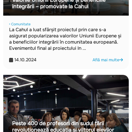
Valorile Uniunii Europene și beneficiile
integrării – promovate la Cahul
‣ Comunitate
La Cahul a luat sfârșit proiectul prin care s-a
asigurat popularizarea valorilor Uniunii Europene și
a beneficiilor integrării în comunitatea europeană.
Evenimentul final al proiectului In ...
14.10.2024
Află mai multe
Peste 400 de profesori din sudul țării
revoluționează educația și viitorul elevilor