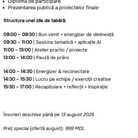
Diplomă
de
participare
Prezentarea
publică
a
proiectelor
finale
Structura
unei
zile
de
tabără
:
09:00 – 09:30
| Bun
venit
+ energizer
de dimineață
09:30 – 11:00
|
Sesiune
tematică
+
aplicație
AI
11:00 – 13:00
| Atelier
practic
/ proiecte
13:00 – 14:00
|
Pauză
de
prânz
14:00 – 14:30
|
Energizer & reconectare
14:
3
0 – 15:30
|
Lucru
pe
echipe
/
exerciții
creative
15:30 – 17:00
|
Recapitulare
+
reflecții
+
inspirație
Înscrieri
deschise
până
pe
1
3
august 2025
Preț
special (
ofertă
august)
:
999 MDL