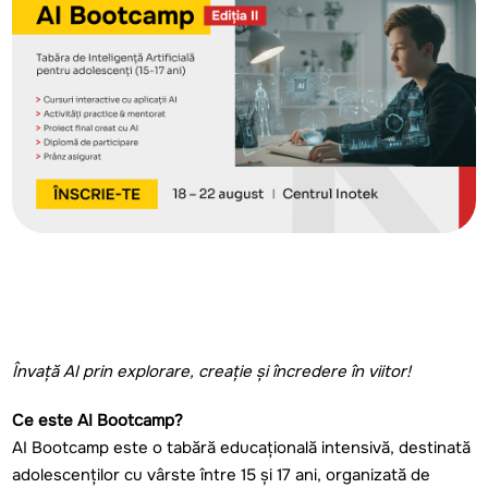
Învață
AI
prin
explorare
,
creație
și
încredere
în
viitor
!
Ce
este
AI Bootcamp?
AI Bootcamp
este
o
tabără
educațională
intensivă
,
destinată
adolescenților
cu
vârste
între
15
și
17 ani
,
organizată
de