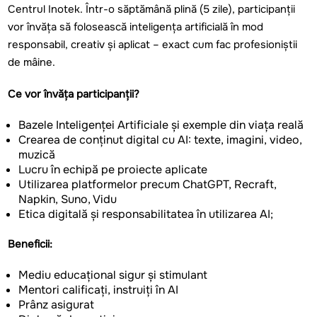
Centrul
Inotek
.
Într
-o
săptămână
plină
(5
zile
),
participanții
vor
învăța
să
folosească
inteligența
artificială
în
mod
responsabil
,
creativ
și
aplicat
– exact cum fac
profesioniștii
de
mâine
.
Ce
vor
învăța
participanții
?
Bazele Inteligenței Artificiale și exemple
din
viața reală
Crearea
de
conținut
digital cu AI:
texte
,
imagini
, video,
muzică
Lucru
în
echipă
pe
proiecte
aplicate
Utilizarea
platformelor
precum
ChatGPT, Recraft,
Napkin,
Suno, Vidu
Etica
digitală
și
responsabilitatea
în
utilizarea
AI;
Beneficii
:
Mediu
educațional
sigur
și
stimulant
Mentori
calificați
,
instruiți
în
AI
Prânz
asigurat