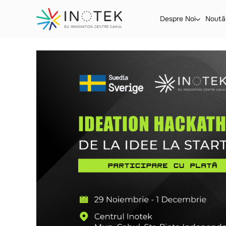
Despre Noi
Noută