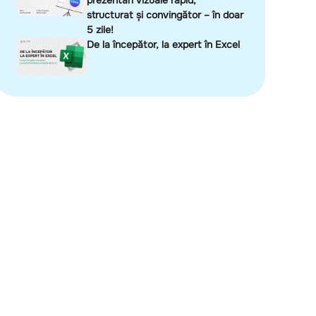
prezentări vizuale rapid,
structurat și convingător – în doar
5 zile!
De la începător, la expert în Excel