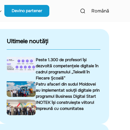
Română
Devino partener
Ultimele noutăți
Peste 1.300 de profesori își
dezvoltă competențele digitale în
cadrul programului „Tekwill în
Fiecare Școală”
Patru afaceri din sudul Moldovei
au implementat soluții digitale prin
programul Business Digital Start
INOTEK își construiește viitorul
împreună cu comunitatea