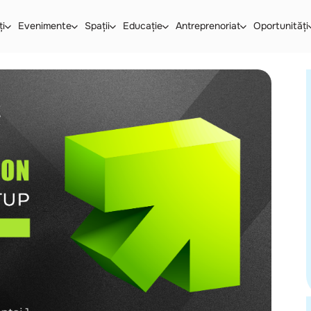
ți
Evenimente
Spații
Educație
Antreprenoriat
Oportunități