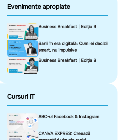
Evenimente apropiate
Business Breakfast | Ediția 9
Banii în era digitală: Cum iei decizii
smart, nu impulsive
Business Breakfast | Ediția 8
Cursuri IT
ABC-ul Facebook & Instagram
CANVA EXPRES: Creează