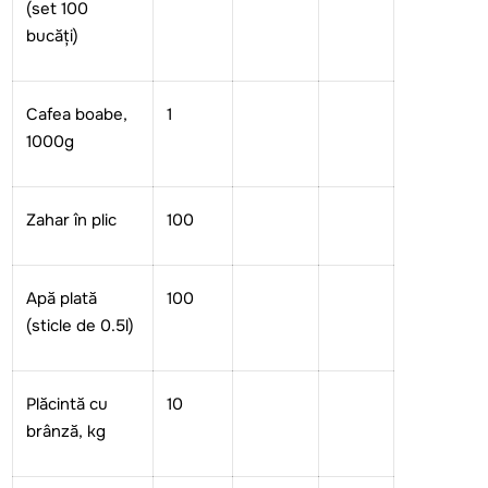
(set 100
bucăți)
Cafea boabe,
1
1
000
g
Zahar în plic
100
Apă plată
100
(sticle
de 0.5l)
Pl
ăcintă
cu
10
brânză, kg