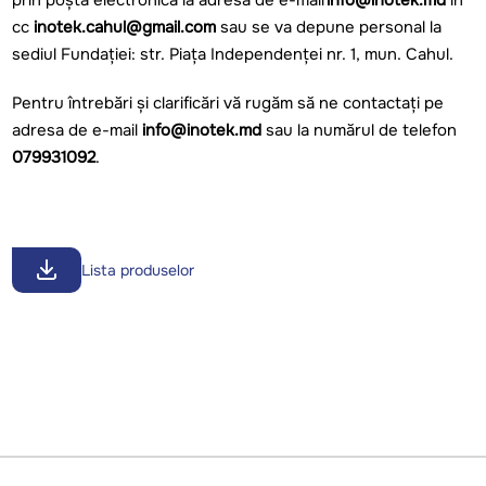
prin poșta electronică la adresa de e-mail
info@inotek.md
în
cc
inotek.cahul@gmail.com
sau se va depune personal la
sediul Fundației: str. Piața Independenței nr. 1, mun. Cahul.
Pentru întrebări și clarificări vă rugăm să ne contactați pe
adresa de e-mail
info@inotek.md
sau la numărul de telefon
079931092
.
Lista produselor