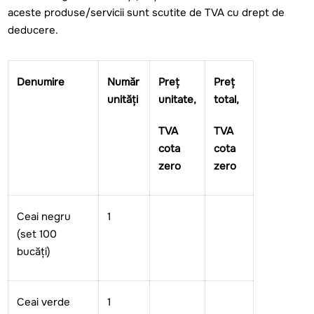
aceste produse/servicii sunt scutite de TVA cu drept de
deducere.
Denumire
Număr
Preț
Preț
unități
unitate,
total,
TVA
TVA
cota
cota
zero
zero
Ceai
negru
1
(set 100
bucăți)
Ceai verde
1