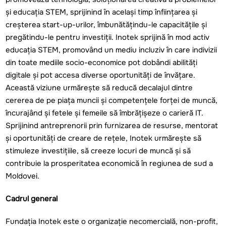
și educația STEM, sprijinind în același timp înființarea și
creșterea start-up-urilor, îmbunătățindu-le capacitățile și
pregătindu-le pentru investiții. Inotek sprijină în mod activ
educația STEM, promovând un mediu incluziv în care indivizii
din toate mediile socio-economice pot dobândi abilități
digitale și pot accesa diverse oportunități de învățare.
Această viziune urmărește să reducă decalajul dintre
cererea de pe piața muncii și competențele forței de muncă,
încurajând și fetele și femeile să îmbrățișeze o carieră IT.
Sprijinind antreprenorii prin furnizarea de resurse, mentorat
și oportunități de creare de rețele, Inotek urmărește să
stimuleze investițiile, să creeze locuri de muncă și să
contribuie la prosperitatea economică în regiunea de sud a
Moldovei.
Cadrul general
Fundaţia Inotek este o organizaţie necomercială, non-profit,