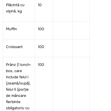
Plăcintă cu
10
vișină, kg
Muffin
100
Croissant
100
Pr
ânz
(1
lunch
-
100
box, care
include felul I
(zeamă/supă),
felul II (porție
de mâncare
fierbinte
obligatoriu cu